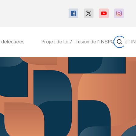
s déléguées
Projet de loi 7 : fusion de l’INSPQ et de l’