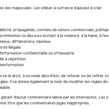
ée des majuscules. Les utiliser à outrance équivaut à crier
licité, propagande, contenu de nature commerciale, politique
rimination ou discours incitant à la violence, à la haine, à l’ex
ieux, diffamatoire, injurieux
ité illégale
d’information confidentielle ou offensante
ié à répétition
ésinformation
rve le droit, à sa seule discrétion, de refuser ou de retirer 
gles. Il se donne également le loisir de modifier les règles de
lable.
garant d’aucun commentaire laissé par les internautes. Le
me titre que les commentaires jugés inappropriés.