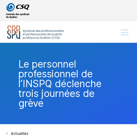
Passer
Passer
au
au
menu
contenu
principal
Menu
Le personnel
professionnel de
l’INSPQ déclenche
trois journées de
grève
Actualités