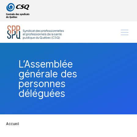
Passer
Passer
au
au
menu
contenu
principal
Menu
L’Assemblée
générale des
personnes
déléguées
Accueil